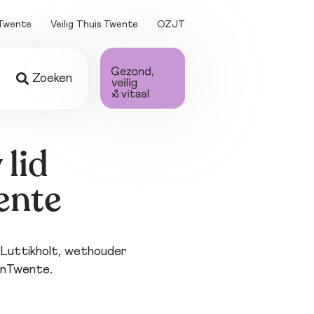
Twente
Veilig Thuis Twente
OZJT
Zoeken
ing
 
 lid
en
ente
ten
Luttikholt, wethouder
enTwente.