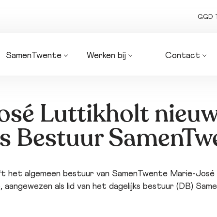
GGD 
SamenTwente
Werken bij
Contact
Algemeen 
Onze vacatures
Routebeschrijv
bestuur
Organogrammen 
Zakendoen met
Dagelijks bestuur
SamenTwente
ons
sé Luttikholt nieuw
Bedrijfsvoering
Factuur indien
Coalities
Pers en media
ks Bestuur SamenTw
Strategie 
Bezwaarschrif
SamenTwente
Planning & 
control-
t het algemeen bestuur van SamenTwente Marie-José 
producten
 aangewezen als lid van het dagelijks bestuur (DB) Sam