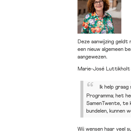
Deze aanwijzing geldt
een nieuw algemeen be
aangewezen.
Marie-José Luttikholt 
Ik help graag
Programma; het he
SamenTwente, te ki
bundelen, kunnen w
Wij wensen haar veel s