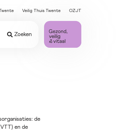
Twente
Veilig Thuis Twente
OZJT
Zoeken
ing
 
en
ten
organisaties: de
(VTT) en de