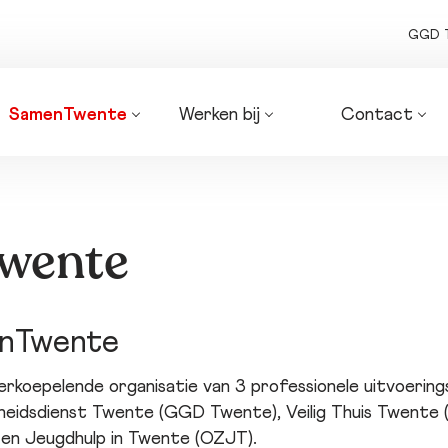
GGD 
SamenTwente
Werken bij
Contact
Algemeen 
Onze vacatures
Routebeschrijv
bestuur
Organogrammen 
Zakendoen met
Dagelijks bestuur
SamenTwente
ons
Bedrijfsvoering
Factuur indien
wente
Coalities
Pers en media
Strategie 
Bezwaarschrif
SamenTwente
enTwente
Planning & 
control-
producten
koepelende organisatie van 3 professionele uitvoerings
eidsdienst Twente (GGD Twente), Veilig Thuis Twente 
 en Jeugdhulp in Twente (OZJT).