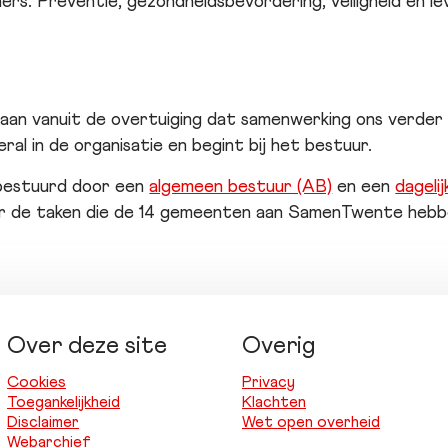
ers. Preventie, gezondheidsbevordering, veiligheid en l
an vanuit de overtuiging dat samenwerking ons verder
ral in de organisatie en begint bij het bestuur.
estuurd door een
algemeen bestuur (AB)
en een
dageli
er de taken die de 14 gemeenten aan SamenTwente heb
Over deze site
Overig
Cookies
Privacy
Toegankelijkheid
Klachten
Disclaimer
Wet open overheid
Webarchief