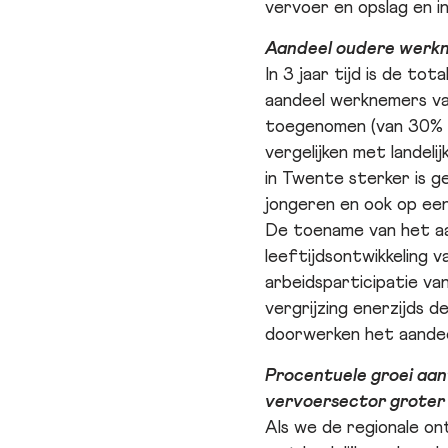
vervoer en opslag en in
Aandeel oudere werkn
In 3 jaar tijd is de t
aandeel werknemers va
toegenomen (van 30% n
vergelijken met landel
in Twente sterker is g
jongeren en ook op ee
De toename van het aa
leeftijdsontwikkeling 
arbeidsparticipatie va
vergrijzing enerzijds 
doorwerken het aande
Procentuele groei aan
vervoersector groter 
Als we de regionale on