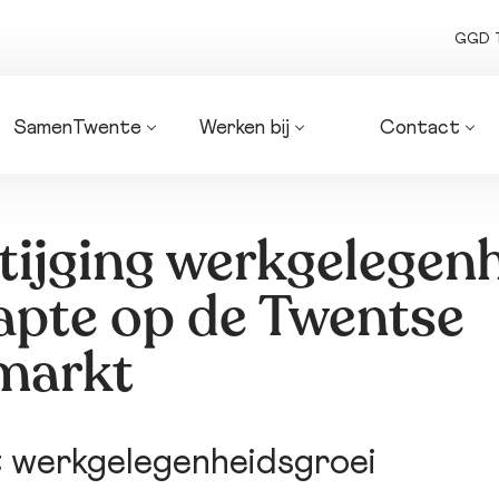
GGD 
SamenTwente
Werken bij
Contact
Algemeen 
Onze vacatures
Routebeschrijv
bestuur
Organogrammen 
Zakendoen met
Dagelijks bestuur
SamenTwente
ons
tijging werkgelegenh
Bedrijfsvoering
Factuur indien
Coalities
Pers en media
apte op de Twentse
Strategie 
Bezwaarschrif
SamenTwente
markt
Planning & 
control-
producten
t werkgelegenheidsgroei