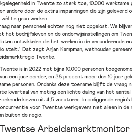
kgelegenheid in Twente zo sterk toe, 10.000 werkzame p
der andere door de extra inspanningen die zijn geleverd
 wèl te gaan werken.
aag naar personeel echter nog niet opgelost. We blijven
et het bedrijfsleven en de onderwijsinstellingen om Tw
 laten ontwikkelen die het werken in de veranderende e
gio stelt.” Dat zegt Arjan Kampman, wethouder gemeen
eidsmarktregio Twente.
Twente is in 2022 met bijna 10.000 personen toegenomen
an een jaar eerder, en 38 procent meer dan 10 jaar gele
ame personen. Ondanks deze toename blijft de vraag n
tste kwartaal van meting een lichte daling van het aanta
ekende kiezen uit 4,5 vacatures. In omliggende regio’s li
concurrentie voor Twentse werkgevers niet alleen in de 
n buiten de regio.
 Twentse Arbeidsmarktmonitor 