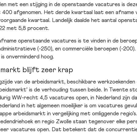
en met een stijging in de openstaande vacatures is dez
 400 afgenomen. Het derde kwartaal laat een afname v
oorgaande kwartaal. Landelijk daalde het aantal openst
22 met 5,8 procent.
afname openstaande vacatures is te vinden in de beroep
dministratieve (-250), en commerciële beroepen (-200).
 is onverminderd hoog.
arkt blijft zeer krap
gzijde van de arbeidsmarkt, beschikbare werkzoekenden 
beidsmarkt’ is de verhouding tussen beide. In Twente st
urig WW-recht 4,5 vacatures open, in Nederland zijn da
derland in het algemeen moeilijker is om vacatures gevu
appe arbeidsmarkt in vergelijking met omliggende regio’s
tedendriehoek en regio Zwolle staan tegenover elke pe
er vacatures open. Dat betekent dat de concurrentie 