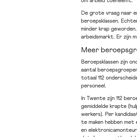
om arbeid toeneemt.
De grote vraag naar en
beroepsklassen. Echte
minder krap geworden.
arbeidsmarkt. Er zijn 
Meer beroepsgro
Beroepsklassen zijn on
aantal beroepsgroepen
totaal 112 onderschei
personeel.
In Twente zijn 112 be
gemiddelde krapte (hul
werkers). Per kandidaa
te maken hebben met e
en elektronicamonteur