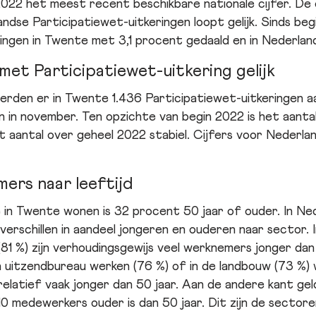
022 het meest recent beschikbare nationale cijfer. De 
dse Participatiewet-uitkeringen loopt gelijk. Sinds begi
ingen in Twente met 3,1 procent gedaald en in Nederlan
met Participatiewet-uitkering gelijk
rden er in Twente 1.436 Participatiewet-uitkeringen a
an in november. Ten opzichte van begin 2022 is het aanta
dit aantal over geheel 2022 stabiel. Cijfers voor Nederl
ers naar leeftijd
in Twente wonen is 32 procent 50 jaar of ouder. In Ned
 verschillen in aandeel jongeren en ouderen naar sector
 (81 %) zijn verhoudingsgewijs veel werknemers jonger dan
 uitzendbureau werken (76 %) of in de landbouw (73 %) w
elatief vaak jonger dan 50 jaar. Aan de andere kant ge
0 medewerkers ouder is dan 50 jaar. Dit zijn de sector