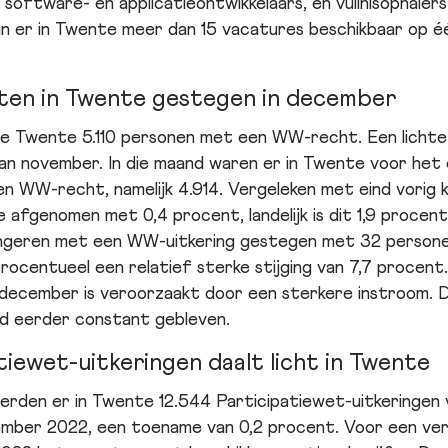
 software- en applicatieontwikkelaars, en vuilnisophalers
jn er in Twente meer dan 15 vacatures beschikbaar op 
en in Twente gestegen in december
e Twente 5.110 personen met een WW-recht. Een licht
van november. In die maand waren er in Twente voor het
 WW-recht, namelijk 4.914. Vergeleken met eind vorig k
fgenomen met 0,4 procent, landelijk is dit 1,9 procent
ongeren met een WW-uitkering gestegen met 32 persone
t procentueel een relatief sterke stijging van 7,7 proce
december is veroorzaakt door een sterkere instroom. D
d eerder constant gebleven.
tiewet-uitkeringen daalt licht in Twente
rden er in Twente 12.544 Participatiewet-uitkeringen 
ember 2022, een toename van 0,2 procent. Voor een verg