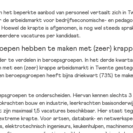
 het beperkte aanbod van personeel vertaalt zich in Tw
r de arbeidsmarkt voor bedrijfseconomische- en pedago
 Hoewel de krapte is afgenomen, is nog wel steeds spra
meerdere vacatures per kandidaat.
epen hebben te maken met (zeer) krapp
der te verdelen in beroepsgroepen. In het derde kwarta
 met een (zeer) krappe arbeidsmarkt in Twente gestege
den beroepsgroepen heeft bijna driekwart (73%) te make
roepsgroepen te onderscheiden. Hiervan kennen slechts 
pkrachten bouw en industrie, leerkrachten basisonderwij
t zijn maximaal 1,5 vacatures beschikbaar. Hier staat t
xtreme krapte. Voor artsen, databank- en netwerkspecia
s, elektrotechnisch ingenieurs, keukenhulpen, machinem