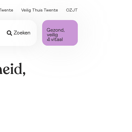
Twente
Veilig Thuis Twente
OZJT
Zoeken
ing
 
eid,
en
ten