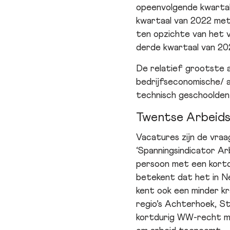
opeenvolgende kwartal
kwartaal van 2022 met
ten opzichte van het v
derde kwartaal van 20
De relatief grootste 
bedrijfseconomische/ a
technisch geschoolden
Twentse Arbeidsm
Vacatures zijn de vraa
‘Spanningsindicator Ar
persoon met een kortd
betekent dat het in Ne
kent ook een minder kr
regio’s Achterhoek, S
kortdurig WW-recht me