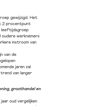
groep gewijzigd. Het
et 2 procentpunt
 leeftijdsgroep
tal oudere werknemers
erkere instroom van
jn van de
opgelopen
omende jaren zal
 trend van langer
ening, groothandel en
jaar oud vergelijken