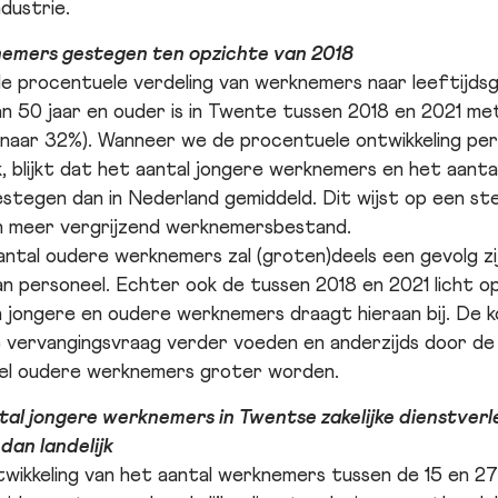
dustrie.
emers gestegen ten opzichte van 2018
otale procentuele verdeling van werknemers naar leeftijds
n 50 jaar en ouder is in Twente tussen 2018 en 2021 m
aar 32%). Wanneer we de procentuele ontwikkeling per
ijk, blijkt dat het aantal jongere werknemers en het aan
estegen dan in Nederland gemiddeld. Dit wijst op een st
n meer vergrijzend werknemersbestand.
ntal oudere werknemers zal (groten)deels een gevolg zi
van personeel. Echter ook de tussen 2018 en 2021 licht 
n jongere en oudere werknemers draagt hieraan bij. De k
de vervangingsvraag verder voeden en anderzijds door de
el oudere werknemers groter worden.
tal jongere werknemers in Twentse zakelijke dienstverl
dan landelijk
twikkeling van het aantal werknemers tussen de 15 en 27 