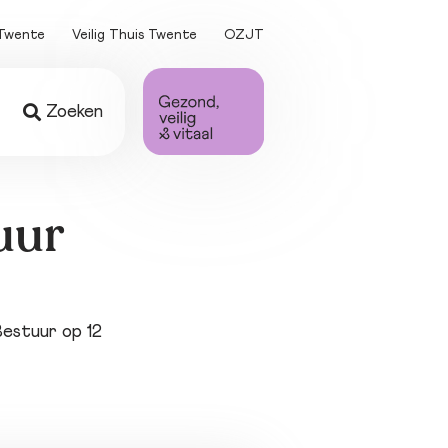
Twente
Veilig Thuis Twente
OZJT
Zoeken
ing
 
uur
en
ten
estuur op 12