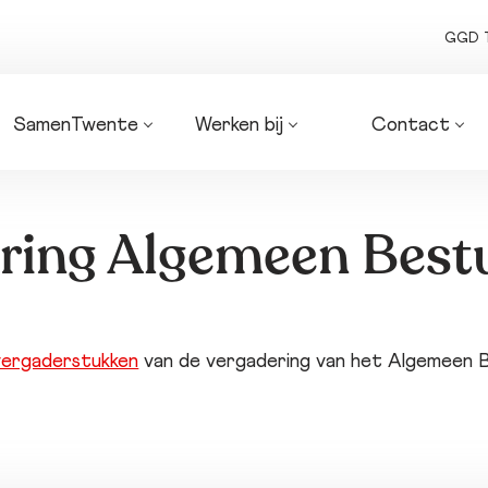
GGD 
SamenTwente
Werken bij
Contact
Algemeen 
Onze vacatures
Routebeschrijv
bestuur
Organogrammen 
Zakendoen met
Dagelijks bestuur
SamenTwente
ons
ring Algemeen Best
Bedrijfsvoering
Factuur indien
Coalities
Pers en media
Strategie 
Bezwaarschrif
SamenTwente
vergaderstukken
van de vergadering van het Algemeen B
Planning & 
control-
producten