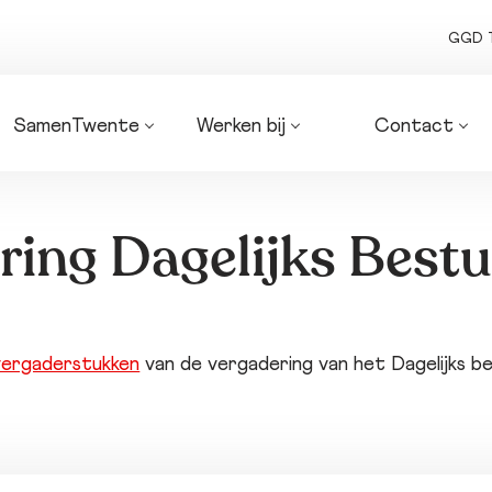
GGD 
SamenTwente
Werken bij
Contact
Algemeen 
Onze vacatures
Routebeschrijv
bestuur
Organogrammen 
Zakendoen met
Dagelijks bestuur
SamenTwente
ons
ring Dagelijks Best
Bedrijfsvoering
Factuur indien
Coalities
Pers en media
Strategie 
Bezwaarschrif
SamenTwente
vergaderstukken
van de vergadering van het Dagelijks b
Planning & 
control-
producten