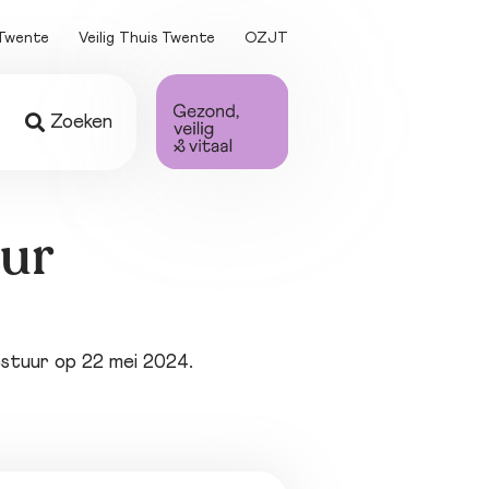
Twente
Veilig Thuis Twente
OZJT
Zoeken
ing
 
uur
en
ten
estuur op 22 mei 2024.