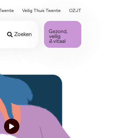
Twente
Veilig Thuis Twente
OZJT
Zoeken
ing
 
en
ten