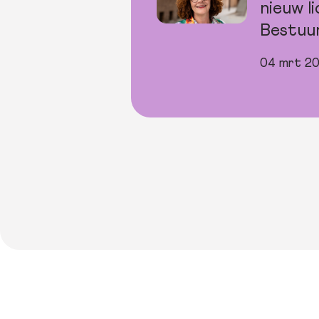
nieuw li
Bestuu
04 mrt 2