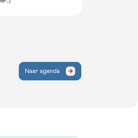
er…)
Naar agenda