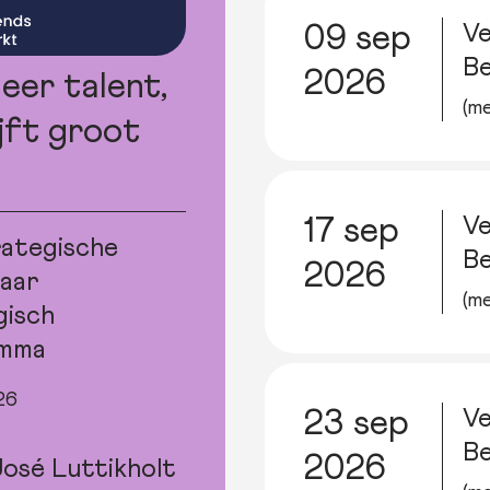
Ve
09 sep
B
2026
eer talent,
(me
jft groot
Ve
17 sep
rategische
B
2026
aar
(me
gisch
mma
26
Ve
23 sep
B
2026
osé Luttikholt