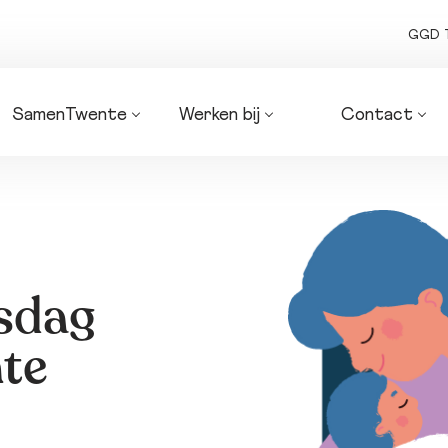
GGD 
SamenTwente
Werken bij
Contact
Algemeen 
Onze vacatures
Routebeschrijv
bestuur
Organogrammen 
Zakendoen met
Dagelijks bestuur
SamenTwente
ons
Bedrijfsvoering
Factuur indien
Coalities
Pers en media
Strategie 
Bezwaarschrif
sdag
SamenTwente
Planning & 
te
control-
producten