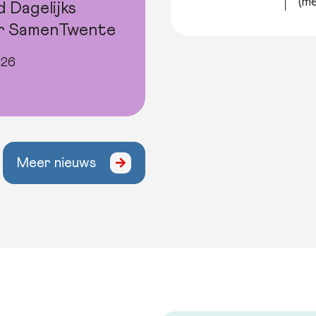
(me
d Dagelijks
r SamenTwente
026
Meer nieuws