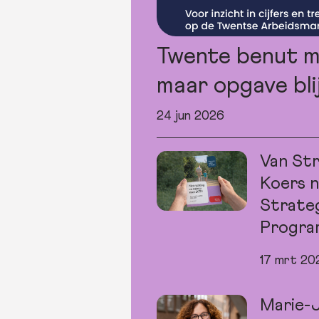
Twente benut m
maar opgave bli
24 jun 2026
Van St
Koers n
Strate
Progra
17 mrt 20
Marie-J